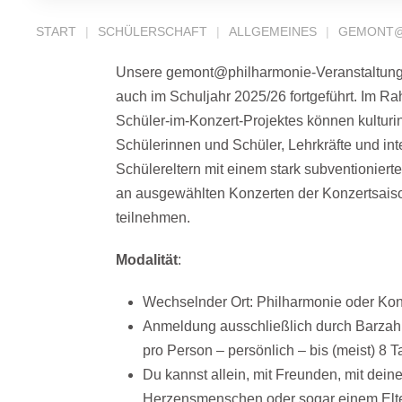
START
SCHÜLERSCHAFT
ALLGEMEINES
GEMONT@
Unsere gemont@philharmonie-Veranstaltung
auch im Schuljahr 2025/26 fortgeführt. Im R
Schüler-im-Konzert-Projektes können kulturin
Schülerinnen und Schüler, Lehrkräfte und int
Schülereltern mit einem stark subventioniert
an ausgewählten Konzerten der Konzertsais
teilnehmen.
Modalität
:
Wechselnder Ort: Philharmonie oder Ko
Anmeldung ausschließlich durch Barzah
pro Person – persönlich – bis (meist) 8 
Du kannst allein, mit Freunden, mit dein
Herzensmenschen oder sogar einem Elter