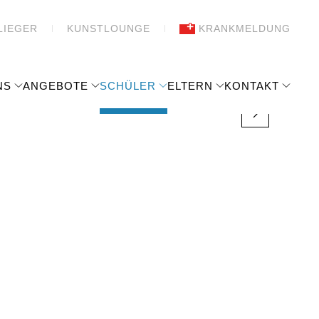
LIEGER
KUNSTLOUNGE
KRANKMELDUNG
NS
ANGEBOTE
SCHÜLER
ELTERN
KONTAKT