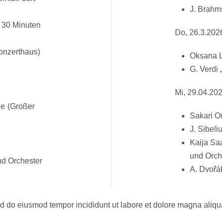
J. Brahms
 30 Minuten
Do, 26.3.2026
onzerthaus)
Oksana Ly
G. Verdi
Mi, 29.04.202
ie
(Großer
Sakari O
J. Sibeli
Kaija Saa
und Orch
nd Orchester
A. Dvořák
sed do eiusmod tempor incididunt ut labore et dolore magna aliq