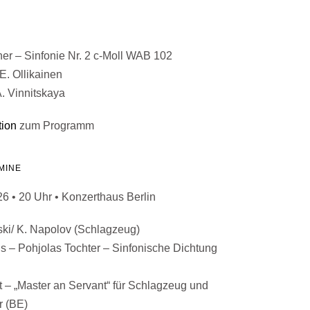
ner – Sinfonie Nr. 2 c-Moll WAB 102
 E. Ollikainen
A. Vinnitskaya
tion
zum Programm
MINE
6 • 20 Uhr • Konzerthaus Berlin
ski/ K. Napolov (Schlagzeug)
us – Pohjolas Tochter – Sinfonische Dichtung
t – „Master an Servant“ für Schlagzeug und
r (BE)