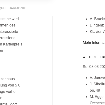
PHILHARMONIE
sreihe wird
A. Bruck
ahmen des
Dirigent:
teressierte
Klavier: 
eressierte
Mehr Informa
en Kartenpreis
on
WEITERE TER
So, 08.03.202
V. Jurow
nzerthaus
J. Sibeli
lung von 5 €
op. 49
Tage vorher
M. Egger
en
Orcheste
nteil dort