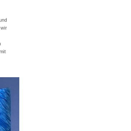
 und
 wir
n
mit