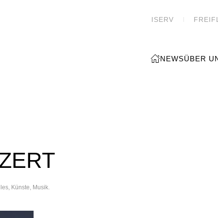
ISERV
FREIF
NEWS
ÜBER U
ZERT
lles
,
Künste
,
Musik
.