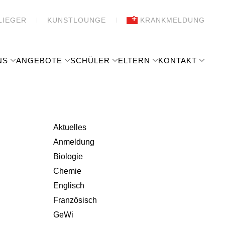
LIEGER
KUNSTLOUNGE
KRANKMELDUNG
NS
ANGEBOTE
SCHÜLER
ELTERN
KONTAKT
Aktuelles
Anmeldung
Biologie
Chemie
Englisch
Französisch
GeWi