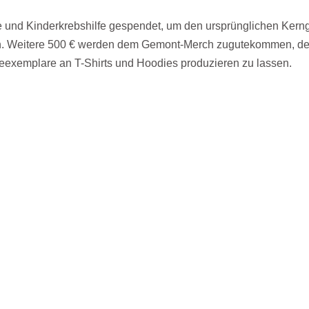
e
und
Kinderkrebshilfe
gespendet, um den ursprünglichen Ker
n. Weitere
500 €
werden dem
Gemont-Merch
zugutekommen, de
eexemplare an T-Shirts und Hoodies produzieren zu lassen.